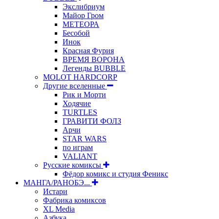
Экслибриум
Майор Гром
МЕТЕОРА
Бесобой
Инок
Красная Фурия
ВРЕМЯ ВОРОНА
Легенды BUBBLE
MOLOT HARDCORP
Другие вселенные
Рик и Морти
Ходячие
TURTLES
ГРАВИТИ ФОЛЗ
Арчи
STAR WARS
по играм
VALIANT
Русские комиксы
Фёдор комикс и студия Феникс
МАНГА/РАНОБЭ...
Истари
Фабрика комиксов
XL Media
Азбука