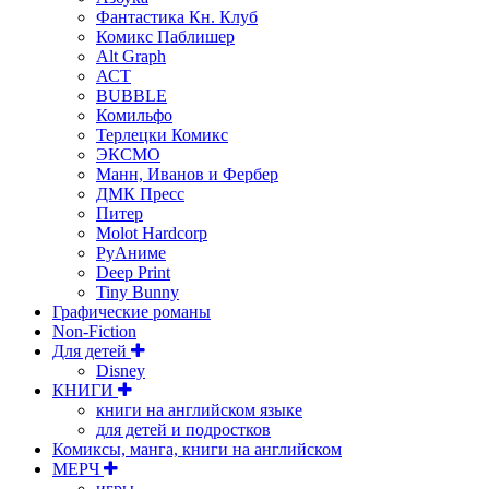
Фантастика Кн. Клуб
Комикс Паблишер
Alt Graph
АСТ
BUBBLE
Комильфо
Терлецки Комикс
ЭКСМО
Манн, Иванов и Фербер
ДМК Пресс
Питер
Molot Hardcorp
РуАниме
Deep Print
Tiny Bunny
Графические романы
Non-Fiction
Для детей
Disney
КНИГИ
книги на английском языке
для детей и подростков
Комиксы, манга, книги на английском
МЕРЧ
игры