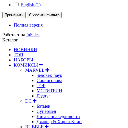
English (1)
Применить
Сбросить фильтр
Полная версия
Работает на
InSales
Каталог
НОВИНКИ
ТОП
НАБОРЫ
КОМИКСЫ
MARVEL
человек-паук
Сорвиголова
ТОР
МСТИТЕЛИ
Дэдпул
DC
Бэтмен
Супермен
Лига Справедливости
Джокер & Харли Квин
BUBBLE