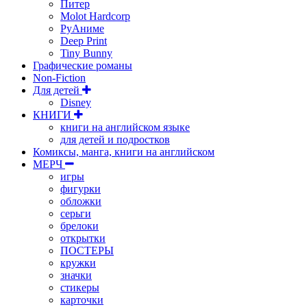
Питер
Molot Hardcorp
РуАниме
Deep Print
Tiny Bunny
Графические романы
Non-Fiction
Для детей
Disney
КНИГИ
книги на английском языке
для детей и подростков
Комиксы, манга, книги на английском
МЕРЧ
игры
фигурки
обложки
серьги
брелоки
открытки
ПОСТЕРЫ
кружки
значки
стикеры
карточки