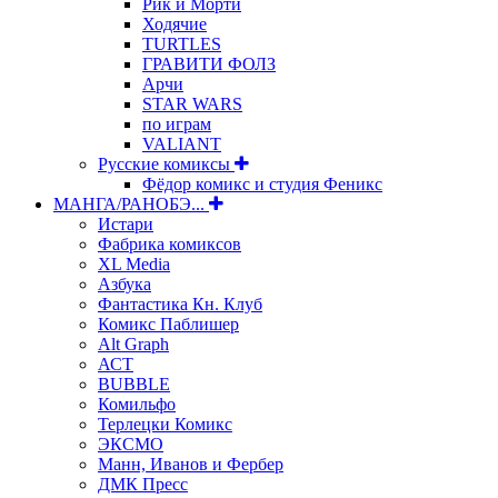
Рик и Морти
Ходячие
TURTLES
ГРАВИТИ ФОЛЗ
Арчи
STAR WARS
по играм
VALIANT
Русские комиксы
Фёдор комикс и студия Феникс
МАНГА/РАНОБЭ...
Истари
Фабрика комиксов
XL Media
Азбука
Фантастика Кн. Клуб
Комикс Паблишер
Alt Graph
АСТ
BUBBLE
Комильфо
Терлецки Комикс
ЭКСМО
Манн, Иванов и Фербер
ДМК Пресс