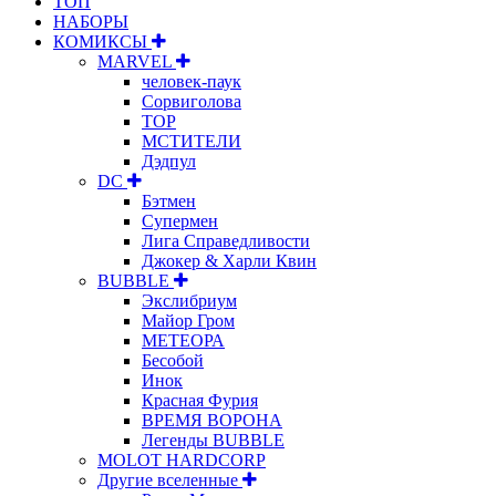
ТОП
НАБОРЫ
КОМИКСЫ
MARVEL
человек-паук
Сорвиголова
ТОР
МСТИТЕЛИ
Дэдпул
DC
Бэтмен
Супермен
Лига Справедливости
Джокер & Харли Квин
BUBBLE
Экслибриум
Майор Гром
МЕТЕОРА
Бесобой
Инок
Красная Фурия
ВРЕМЯ ВОРОНА
Легенды BUBBLE
MOLOT HARDCORP
Другие вселенные