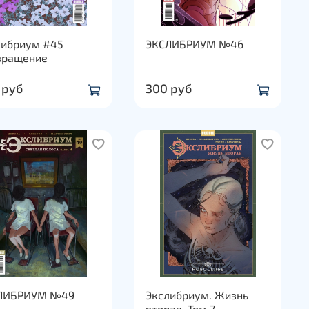
либриум #45
ЭКСЛИБРИУМ №46
вращение
 руб
300 руб
ЛИБРИУМ №49
Экслибриум. Жизнь
вторая. Том 7.