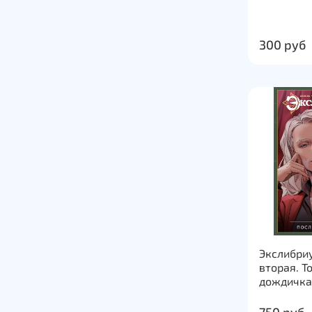
300 руб
Экслибри
вторая. Т
дождичка
750 руб