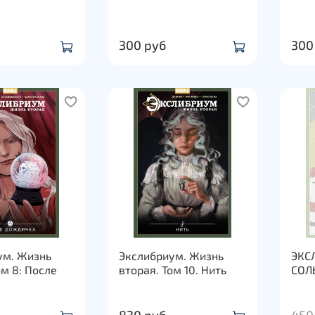
300 руб
300
ум. Жизнь
Экслибриум. Жизнь
ЭКС
ом 8: После
вторая. Том 10. Нить
СОЛ
830 руб
450