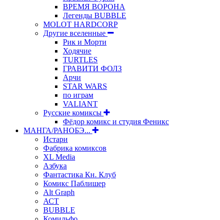
ВРЕМЯ ВОРОНА
Легенды BUBBLE
MOLOT HARDCORP
Другие вселенные
Рик и Морти
Ходячие
TURTLES
ГРАВИТИ ФОЛЗ
Арчи
STAR WARS
по играм
VALIANT
Русские комиксы
Фёдор комикс и студия Феникс
МАНГА/РАНОБЭ...
Истари
Фабрика комиксов
XL Media
Азбука
Фантастика Кн. Клуб
Комикс Паблишер
Alt Graph
АСТ
BUBBLE
Комильфо