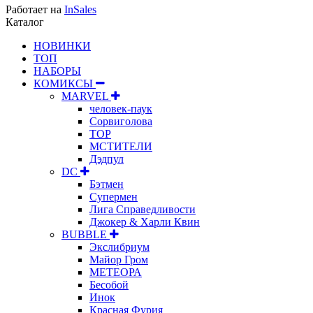
Работает на
InSales
Каталог
НОВИНКИ
ТОП
НАБОРЫ
КОМИКСЫ
MARVEL
человек-паук
Сорвиголова
ТОР
МСТИТЕЛИ
Дэдпул
DC
Бэтмен
Супермен
Лига Справедливости
Джокер & Харли Квин
BUBBLE
Экслибриум
Майор Гром
МЕТЕОРА
Бесобой
Инок
Красная Фурия