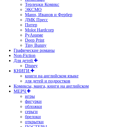
Терлецки Комикс
ЭКСМО
Манн, Иванов и Фербер
ДМК Пресс
Питер
Molot Hardcorp
РуАниме
Deep Print
Tiny Bunny
Графические романы
Non-Fiction
Для детей
Disney
КНИГИ
книги на английском языке
для детей и подростков
Комиксы, манга, книги на английском
МЕРЧ
игры
фигурки
обложки
серьги
брелоки
открытки
ПОСТЕРЫ