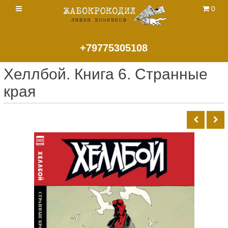
0
+79775305108
Хеллбой. Книга 6. Странные
края