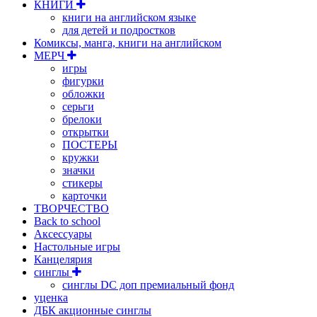
КНИГИ
книги на английском языке
для детей и подростков
Комиксы, манга, книги на английском
МЕРЧ
игры
фигурки
обложки
серьги
брелоки
открытки
ПОСТЕРЫ
кружки
значки
стикеры
карточки
ТВОРЧЕСТВО
Back to school
Аксессуары
Настольные игры
Канцелярия
синглы
синглы DC доп премиальный фонд
уценка
ДБК акционные синглы