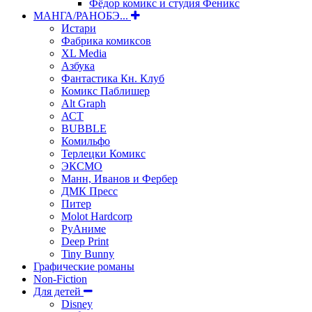
Фёдор комикс и студия Феникс
МАНГА/РАНОБЭ...
Истари
Фабрика комиксов
XL Media
Азбука
Фантастика Кн. Клуб
Комикс Паблишер
Alt Graph
АСТ
BUBBLE
Комильфо
Терлецки Комикс
ЭКСМО
Манн, Иванов и Фербер
ДМК Пресс
Питер
Molot Hardcorp
РуАниме
Deep Print
Tiny Bunny
Графические романы
Non-Fiction
Для детей
Disney