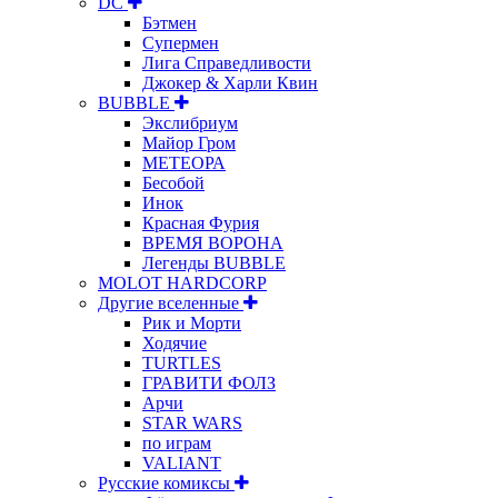
DC
Бэтмен
Супермен
Лига Справедливости
Джокер & Харли Квин
BUBBLE
Экслибриум
Майор Гром
МЕТЕОРА
Бесобой
Инок
Красная Фурия
ВРЕМЯ ВОРОНА
Легенды BUBBLE
MOLOT HARDCORP
Другие вселенные
Рик и Морти
Ходячие
TURTLES
ГРАВИТИ ФОЛЗ
Арчи
STAR WARS
по играм
VALIANT
Русские комиксы