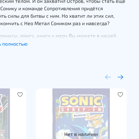
ским телом. И он захватил Остров, чтобы стать ещё
 Сонику и команде Сопротивления придётся
ть силы для битвы с ним. Но хватит ли этих сил,
кончить с Нео Метал Соником раз и навсегда?
омиксы, мангу, книги и мерч Вы можете в нашей
миксов "Жабокрокодил" или заказать онлайн
ь полностью
у
Нет в наличии