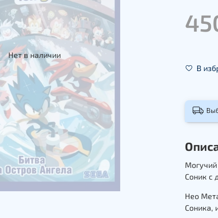
45
Нет в наличии
В изб
Вы
Опис
Могучий 
Соник с 
Нео Мет
Соника,