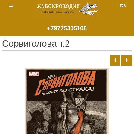
0
+79775305108
Сорвиголова т.2