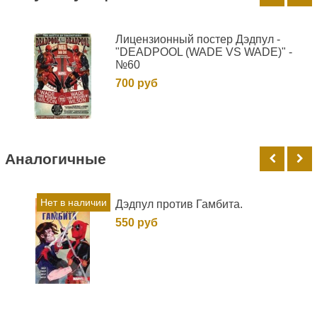
Лицензионный постер Дэдпул -
"DEADPOOL (WADE VS WADE)" -
№60
700 руб
Аналогичные
Нет в наличии
Дэдпул против Гамбита.
550 руб