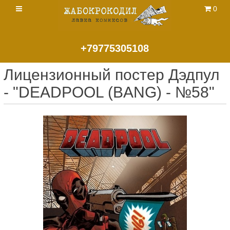
0
+79775305108
Лицензионный постер Дэдпул
- "DEADPOOL (BANG) - №58"