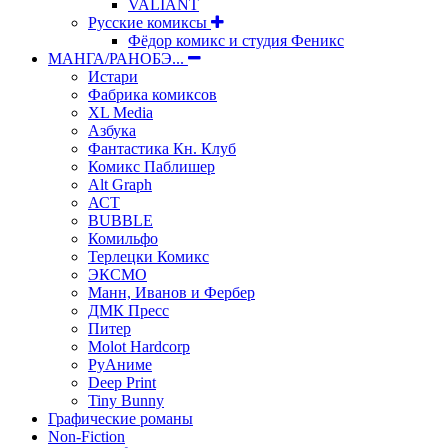
VALIANT
Русские комиксы
Фёдор комикс и студия Феникс
МАНГА/РАНОБЭ...
Истари
Фабрика комиксов
XL Media
Азбука
Фантастика Кн. Клуб
Комикс Паблишер
Alt Graph
АСТ
BUBBLE
Комильфо
Терлецки Комикс
ЭКСМО
Манн, Иванов и Фербер
ДМК Пресс
Питер
Molot Hardcorp
РуАниме
Deep Print
Tiny Bunny
Графические романы
Non-Fiction