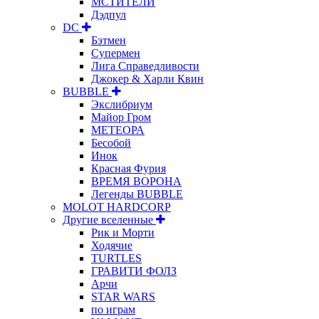
МСТИТЕЛИ
Дэдпул
DC
Бэтмен
Супермен
Лига Справедливости
Джокер & Харли Квин
BUBBLE
Экслибриум
Майор Гром
МЕТЕОРА
Бесобой
Инок
Красная Фурия
ВРЕМЯ ВОРОНА
Легенды BUBBLE
MOLOT HARDCORP
Другие вселенные
Рик и Морти
Ходячие
TURTLES
ГРАВИТИ ФОЛЗ
Арчи
STAR WARS
по играм