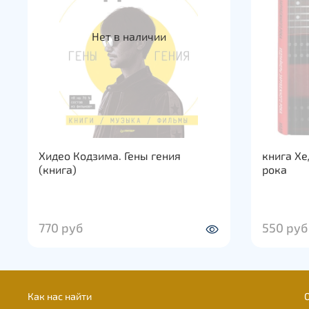
Нет в наличии
Хидео Кодзима. Гены гения
книга Х
(книга)
рока
770 руб
550 руб
Как нас найти