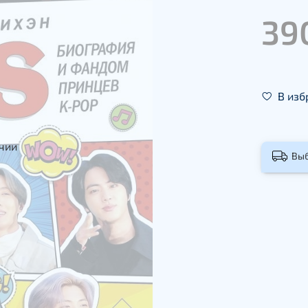
39
В изб
ичии
Вы