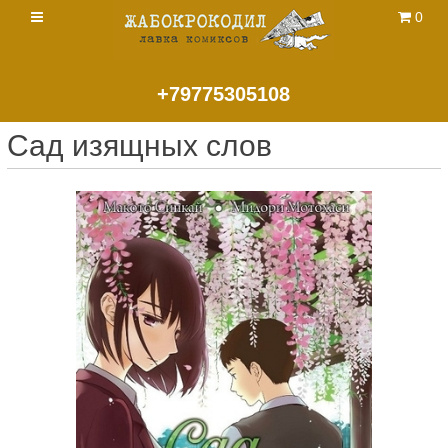
0
+79775305108
Сад изящных слов