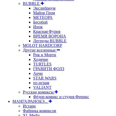
BUBBLE
Экслибриум
Майор Гром
МЕТЕОРА
Бесобой
Инок
Красная Фурия
ВРЕМЯ ВОРОНА
Легенды BUBBLE
MOLOT HARDCORP
Другие вселенные
Рик и Морти
Ходячие
TURTLES
ГРАВИТИ ФОЛЗ
Арчи
STAR WARS
по играм
VALIANT
Русские комиксы
Фёдор комикс и студия Феникс
МАНГА/РАНОБЭ...
Истари
Фабрика комиксов
XL Media