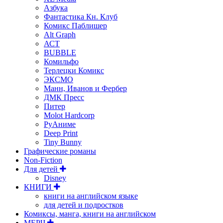
Азбука
Фантастика Кн. Клуб
Комикс Паблишер
Alt Graph
АСТ
BUBBLE
Комильфо
Терлецки Комикс
ЭКСМО
Манн, Иванов и Фербер
ДМК Пресс
Питер
Molot Hardcorp
РуАниме
Deep Print
Tiny Bunny
Графические романы
Non-Fiction
Для детей
Disney
КНИГИ
книги на английском языке
для детей и подростков
Комиксы, манга, книги на английском
МЕРЧ