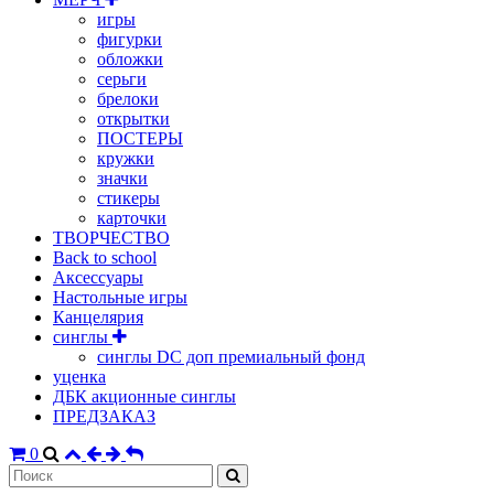
игры
фигурки
обложки
серьги
брелоки
открытки
ПОСТЕРЫ
кружки
значки
стикеры
карточки
ТВОРЧЕСТВО
Back to school
Аксессуары
Настольные игры
Канцелярия
синглы
синглы DC доп премиальный фонд
уценка
ДБК акционные синглы
ПРЕДЗАКАЗ
0