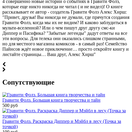
4 совершенно новые истории о событиях в Гравити Фолз,
которые еще никто никогда не читал ( и не видел)! О книге
рассказывает ее автор - создатель Гравити Фолз Алекс Хирш:
"Привет, друзья! Вы никогда не думали, где прячутся создания
Гравити Фолз, когда мы их не видим? И каково заблудиться в
мульти-вселенной? Или о чем пишут друг другу смс-ки
Диппер и Пасифика? "Забытые легенды" дадут ответы на все
эти вопросы. Для телека они оказались слишком странными,
но для местного магазина комиксов - в самый раз! Семейство
Пайнсов ждёт новое приключение… просто откройте книгу и
листайте страницы… Ваш друг, Алекс Хирш"
Cопутствующие
Гравити Фолз. Большая книга творчества и тайн
500 руб
Гравити Фолз. Раскраска Диппер и Мэйбл в лесу (Точка за
точкой)
100 руб