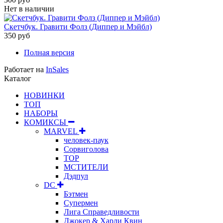
Нет в наличии
Скетчбук. Гравити Фолз (Диппер и Мэйбл)
350 руб
Полная версия
Работает на
InSales
Каталог
НОВИНКИ
ТОП
НАБОРЫ
КОМИКСЫ
MARVEL
человек-паук
Сорвиголова
ТОР
МСТИТЕЛИ
Дэдпул
DC
Бэтмен
Супермен
Лига Справедливости
Джокер & Харли Квин