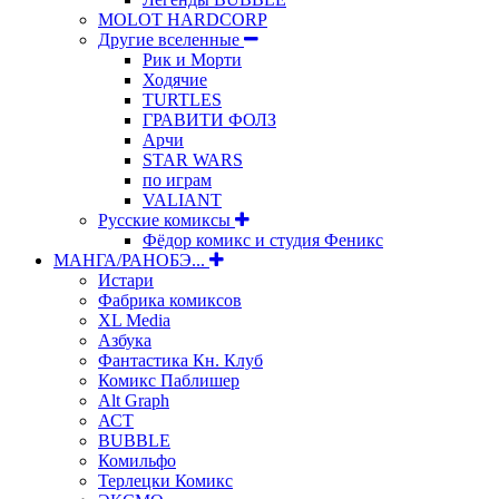
MOLOT HARDCORP
Другие вселенные
Рик и Морти
Ходячие
TURTLES
ГРАВИТИ ФОЛЗ
Арчи
STAR WARS
по играм
VALIANT
Русские комиксы
Фёдор комикс и студия Феникс
МАНГА/РАНОБЭ...
Истари
Фабрика комиксов
XL Media
Азбука
Фантастика Кн. Клуб
Комикс Паблишер
Alt Graph
АСТ
BUBBLE
Комильфо
Терлецки Комикс