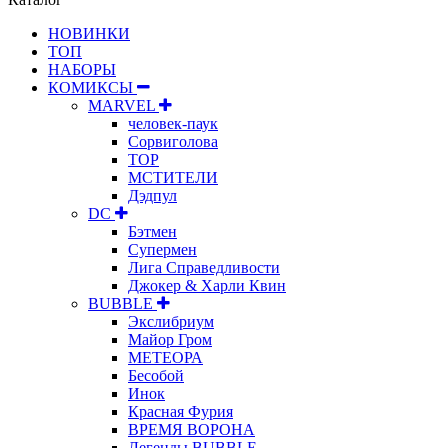
НОВИНКИ
ТОП
НАБОРЫ
КОМИКСЫ
MARVEL
человек-паук
Сорвиголова
ТОР
МСТИТЕЛИ
Дэдпул
DC
Бэтмен
Супермен
Лига Справедливости
Джокер & Харли Квин
BUBBLE
Экслибриум
Майор Гром
МЕТЕОРА
Бесобой
Инок
Красная Фурия
ВРЕМЯ ВОРОНА
Легенды BUBBLE