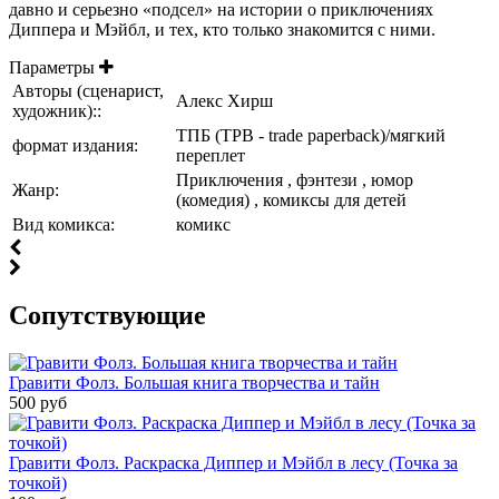
давно и серьезно «подсел» на истории о приключениях
Диппера и Мэйбл, и тех, кто только знакомится с ними.
Параметры
Авторы (сценарист,
Алекс Хирш
художник)::
ТПБ (TPB - trade paperback)/мягкий
формат издания:
переплет
Приключения , фэнтези , юмор
Жанр:
(комедия) , комиксы для детей
Вид комикса:
комикс
Cопутствующие
Гравити Фолз. Большая книга творчества и тайн
500 руб
Гравити Фолз. Раскраска Диппер и Мэйбл в лесу (Точка за
точкой)