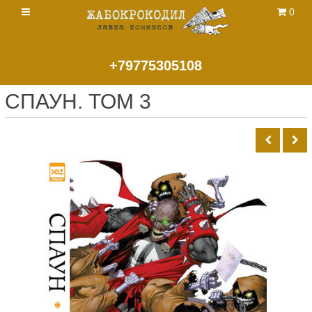
0
+79775305108
СПАУН. ТОМ 3