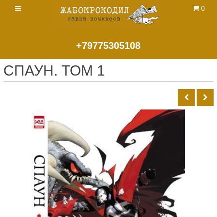
0
+79775305108
СПАУН. ТОМ 1