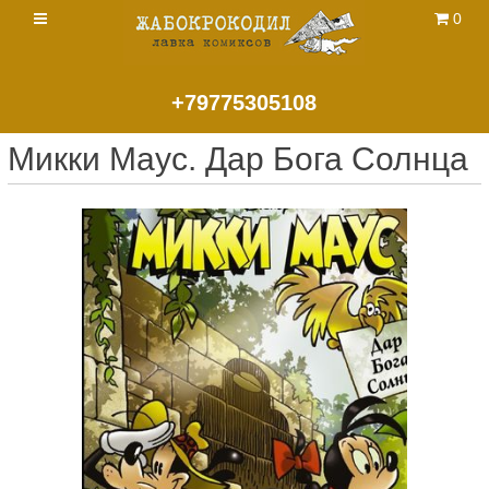
0
+79775305108
Микки Маус. Дар Бога Солнца