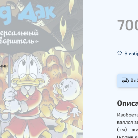
70
В изб
ичии
Вы
Опис
Изобрета
взялся з
(тм) - ж
(кроме а