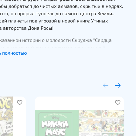
обы добраться до чистых алмазов, скрытых в недрах.
тью, он прорыл туннель до самого центра Земли...
сей планеты под угрозой в новой книге Утиных
в авторства Дона Росы!
казанной истории о молодости Скруджа "Сердца
ы встретите Золотце Голди и представителей
ь полностью
ападной Королевской Конной Полиции, а в
нных Картах Колумба" Дональду предстоит
ься со злобным Лазурем Индиго!
иксы отреставрированы и покрашены заново, кроме
ига содержит огромное количество информации о
е создания историй и коллекцию нарисованных Росой
.
омиксы, мангу, книги и мерч Вы можете в нашей
миксов "Жабокрокодил" или заказать онлайн
.