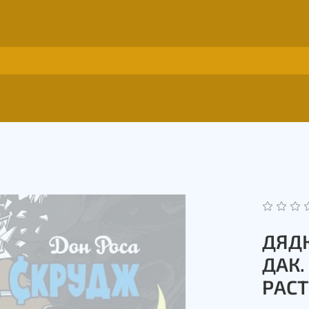
ДЯД
ДАК
РАС