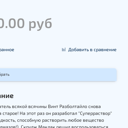
0.00 руб
ранное
Добавить в сравнение
брать
ание
тель всякой всячины Винт Разболтайло снова
а старое! На этот раз он разработал "Суперраствор"
идкость, способную растворить любое вещество
лмазов!). Скрудж Макдак решил воспользоваться