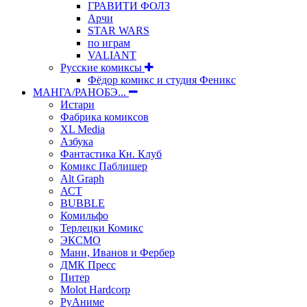
ГРАВИТИ ФОЛЗ
Арчи
STAR WARS
по играм
VALIANT
Русские комиксы
Фёдор комикс и студия Феникс
МАНГА/РАНОБЭ...
Истари
Фабрика комиксов
XL Media
Азбука
Фантастика Кн. Клуб
Комикс Паблишер
Alt Graph
АСТ
BUBBLE
Комильфо
Терлецки Комикс
ЭКСМО
Манн, Иванов и Фербер
ДМК Пресс
Питер
Molot Hardcorp
РуАниме