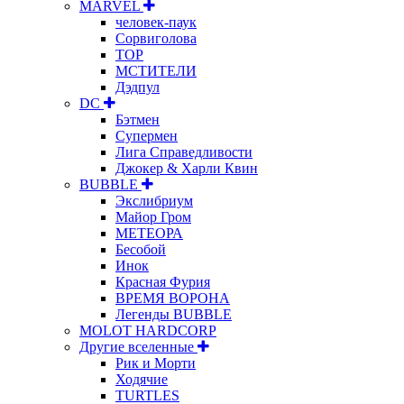
MARVEL
человек-паук
Сорвиголова
ТОР
МСТИТЕЛИ
Дэдпул
DC
Бэтмен
Супермен
Лига Справедливости
Джокер & Харли Квин
BUBBLE
Экслибриум
Майор Гром
МЕТЕОРА
Бесобой
Инок
Красная Фурия
ВРЕМЯ ВОРОНА
Легенды BUBBLE
MOLOT HARDCORP
Другие вселенные
Рик и Морти
Ходячие
TURTLES