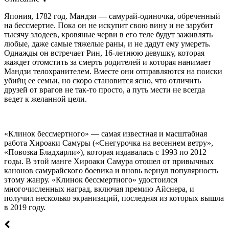
Япония, 1782 год. Мандзи — самурай-одиночка, обреченный
на бессмертие. Пока он не искупит свою вину и не зарубит
тысячу злодеев, кровяные черви в его теле будут заживлять
любые, даже самые тяжелые раны, и не дадут ему умереть.
Однажды он встречает Рин, 16-летнюю девушку, которая
жаждет отомстить за смерть родителей и которая нанимает
Мандзи телохранителем. Вместе они отправляются на поиски
убийц ее семьи, но скоро становится ясно, что отличить
друзей от врагов не так-то просто, а путь мести не всегда
ведет к желанной цели.
«Клинок бессмертного» — самая известная и масштабная
работа Хироаки Самуры («Снегурочка на весеннем ветру»,
«Повозка Бладхарли»), которая издавалась с 1993 по 2012
годы. В этой манге Хироаки Самура отошел от привычных
канонов самурайского боевика и вновь вернул популярность
этому жанру. «Клинок бессмертного» удостоился
многочисленных наград, включая премию Айснера, и
получил несколько экранизаций, последняя из которых вышла
в 2019 году.