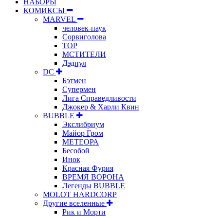
НАБОРЫ
КОМИКСЫ
MARVEL
человек-паук
Сорвиголова
ТОР
МСТИТЕЛИ
Дэдпул
DC
Бэтмен
Супермен
Лига Справедливости
Джокер & Харли Квин
BUBBLE
Экслибриум
Майор Гром
МЕТЕОРА
Бесобой
Инок
Красная Фурия
ВРЕМЯ ВОРОНА
Легенды BUBBLE
MOLOT HARDCORP
Другие вселенные
Рик и Морти