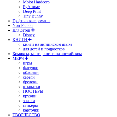
Molot Hardcorp
РуАниме
Deep Print
Tiny Bunny
Графические романы
Non-Fiction
Для детей
Disney
КНИГИ
книги на английском языке
для детей и подростков
Комиксы, манга, книги на английском
МЕРЧ
игры
фигурки
обложки
серьги
брелоки
открытки
ПОСТЕРЫ
кружки
значки
стикеры
карточки
ТВОРЧЕСТВО