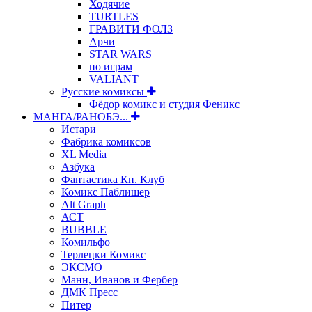
Ходячие
TURTLES
ГРАВИТИ ФОЛЗ
Арчи
STAR WARS
по играм
VALIANT
Русские комиксы
Фёдор комикс и студия Феникс
МАНГА/РАНОБЭ...
Истари
Фабрика комиксов
XL Media
Азбука
Фантастика Кн. Клуб
Комикс Паблишер
Alt Graph
АСТ
BUBBLE
Комильфо
Терлецки Комикс
ЭКСМО
Манн, Иванов и Фербер
ДМК Пресс
Питер