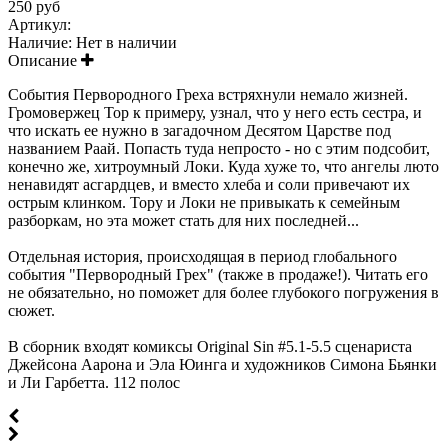
250 руб
Артикул:
Наличие:
Нет в наличии
Описание
События Первородного Греха встряхнули немало жизней.
Громовержец Тор к примеру, узнал, что у него есть сестра, и
что искать ее нужно в загадочном Десятом Царстве под
названием Раай. Попасть туда непросто - но с этим подсобит,
конечно же, хитроумный Локи. Куда хуже то, что ангелы люто
ненавидят асгардцев, и вместо хлеба и соли привечают их
острым клинком. Тору и Локи не привыкать к семейным
разборкам, но эта может стать для них последней...
Отдельная история, происходящая в период глобального
события "Первородный Грех" (также в продаже!). Читать его
не обязательно, но поможет для более глубокого погружения в
сюжет.
В сборник входят комиксы Original Sin #5.1-5.5 сценариста
Джейсона Аарона и Эла Юинга и художников Симона Бьянки
и Ли Гарбетта. 112 полос