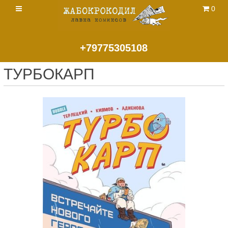
0
+79775305108
ТУРБОКАРП