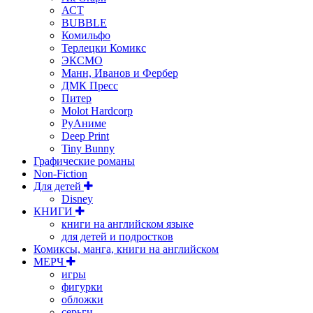
АСТ
BUBBLE
Комильфо
Терлецки Комикс
ЭКСМО
Манн, Иванов и Фербер
ДМК Пресс
Питер
Molot Hardcorp
РуАниме
Deep Print
Tiny Bunny
Графические романы
Non-Fiction
Для детей
Disney
КНИГИ
книги на английском языке
для детей и подростков
Комиксы, манга, книги на английском
МЕРЧ
игры
фигурки
обложки
серьги