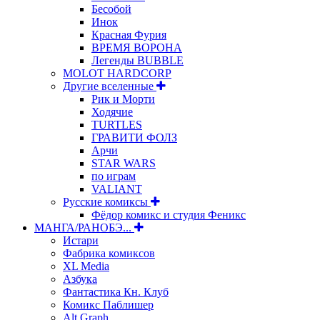
Бесобой
Инок
Красная Фурия
ВРЕМЯ ВОРОНА
Легенды BUBBLE
MOLOT HARDCORP
Другие вселенные
Рик и Морти
Ходячие
TURTLES
ГРАВИТИ ФОЛЗ
Арчи
STAR WARS
по играм
VALIANT
Русские комиксы
Фёдор комикс и студия Феникс
МАНГА/РАНОБЭ...
Истари
Фабрика комиксов
XL Media
Азбука
Фантастика Кн. Клуб
Комикс Паблишер
Alt Graph