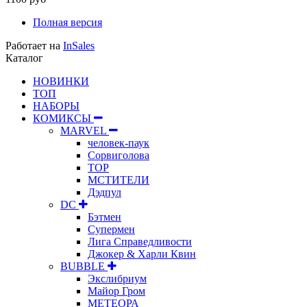
Полная версия
Работает на
InSales
Каталог
НОВИНКИ
ТОП
НАБОРЫ
КОМИКСЫ
MARVEL
человек-паук
Сорвиголова
ТОР
МСТИТЕЛИ
Дэдпул
DC
Бэтмен
Супермен
Лига Справедливости
Джокер & Харли Квин
BUBBLE
Экслибриум
Майор Гром
МЕТЕОРА