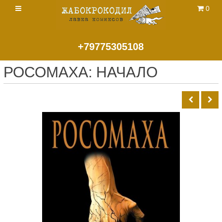
0
+79775305108
РОСОМАХА: НАЧАЛО