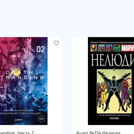
Грома —
вплетают
совреме
классову
мрачнов
самых по
Издание 
anding. Часть 2
Ашет №114 Нелюди