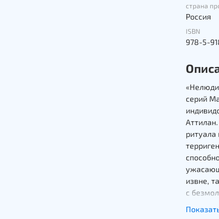
страна пр
Россия
ISBN
978-5-9
Опис
«Нелюди
серий Ma
индивид
Аттилан.
ритуала
терриге
способно
ужасаю
извне, т
с безмо
захватчи
Показат
с внутре