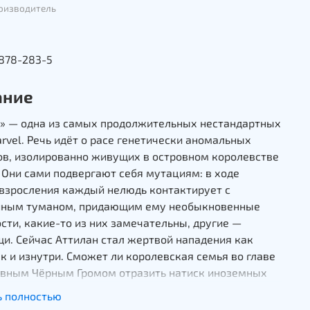
оизводитель
1878-283-5
ание
» — одна из самых продолжительных нестандартных
rvel. Речь идёт о расе генетически аномальных
ов, изолированно живущих в островном королевстве
 Они сами подвергают себя мутациям: в ходе
 взросления каждый нелюдь контактирует с
нным туманом, придающим ему необыкновенные
сти, какие-то из них замечательны, другие —
щи.
Сейчас Аттилан стал жертвой нападения как
ак и изнутри. Сможет ли королевская семья во главе
лвным Чёрным Громом отразить натиск иноземных
ков, атаковавших защитный периметр, и справиться
ь полностью
нней угрозой в лице сумасшедшего брата Чёрного