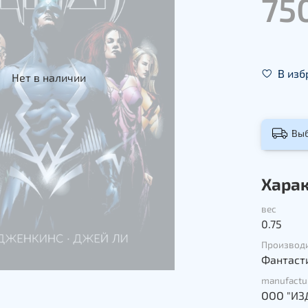
75
В изб
Нет в наличии
Вы
Хара
вес
0.75
Производ
Фантасти
manufactu
ООО