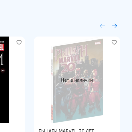
 Максимуса Безумного? Пол Дженкинс и Джей Ли
 в историю одной из старейших семей Marvel
нные проблемы, включая международную политику,
ю борьбу и вечные трудности взросления. Этот
атый и захватывающий комикс остаётся в числе
пулярных в серии «Рыцари Marvel».
содержит выпуски «Нелюди» (1998) № 1–12.
Нет в наличии
РЫЦАРИ MARVEL. 20 ЛЕТ.