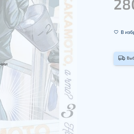
28
В изб
Вы
ичии