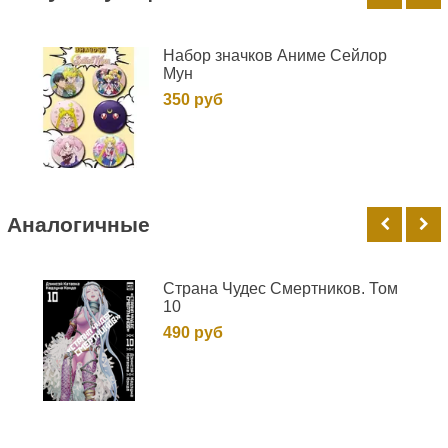
Набор значков Аниме Сейлор
Мун
350 руб
Аналогичные
Страна Чудес Смертников. Том
10
490 руб