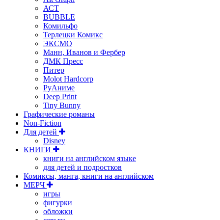
АСТ
BUBBLE
Комильфо
Терлецки Комикс
ЭКСМО
Манн, Иванов и Фербер
ДМК Пресс
Питер
Molot Hardcorp
РуАниме
Deep Print
Tiny Bunny
Графические романы
Non-Fiction
Для детей
Disney
КНИГИ
книги на английском языке
для детей и подростков
Комиксы, манга, книги на английском
МЕРЧ
игры
фигурки
обложки