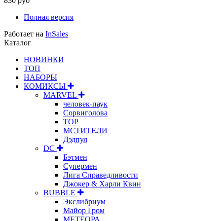
830 руб
Полная версия
Работает на
InSales
Каталог
НОВИНКИ
ТОП
НАБОРЫ
КОМИКСЫ
MARVEL
человек-паук
Сорвиголова
ТОР
МСТИТЕЛИ
Дэдпул
DC
Бэтмен
Супермен
Лига Справедливости
Джокер & Харли Квин
BUBBLE
Экслибриум
Майор Гром
МЕТЕОРА