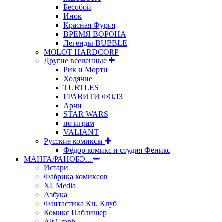
Бесобой
Инок
Красная Фурия
ВРЕМЯ ВОРОНА
Легенды BUBBLE
MOLOT HARDCORP
Другие вселенные
Рик и Морти
Ходячие
TURTLES
ГРАВИТИ ФОЛЗ
Арчи
STAR WARS
по играм
VALIANT
Русские комиксы
Фёдор комикс и студия Феникс
МАНГА/РАНОБЭ...
Истари
Фабрика комиксов
XL Media
Азбука
Фантастика Кн. Клуб
Комикс Паблишер
Alt Graph