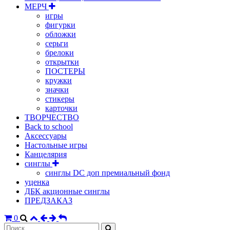
МЕРЧ
игры
фигурки
обложки
серьги
брелоки
открытки
ПОСТЕРЫ
кружки
значки
стикеры
карточки
ТВОРЧЕСТВО
Back to school
Аксессуары
Настольные игры
Канцелярия
синглы
синглы DC доп премиальный фонд
уценка
ДБК акционные синглы
ПРЕДЗАКАЗ
0