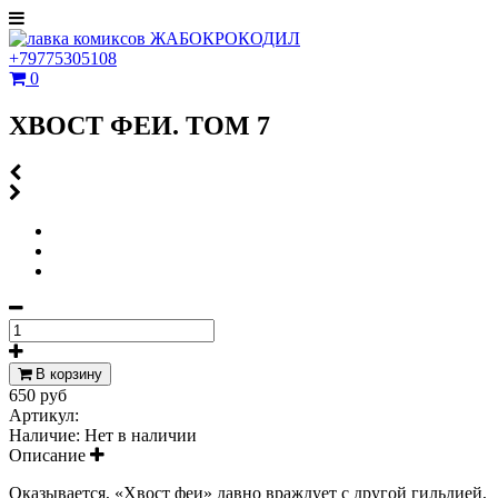
+79775305108
0
ХВОСТ ФЕИ. ТОМ 7
В корзину
650 руб
Артикул:
Наличие:
Нет в наличии
Описание
Оказывается, «Хвост феи» давно враждует с другой гильдией,