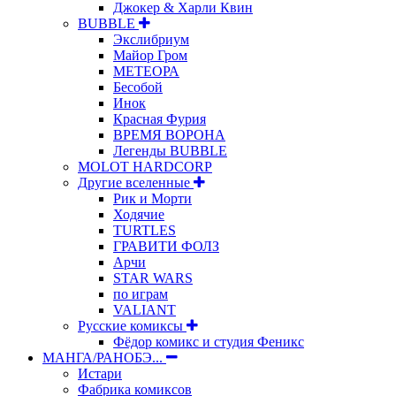
Джокер & Харли Квин
BUBBLE
Экслибриум
Майор Гром
МЕТЕОРА
Бесобой
Инок
Красная Фурия
ВРЕМЯ ВОРОНА
Легенды BUBBLE
MOLOT HARDCORP
Другие вселенные
Рик и Морти
Ходячие
TURTLES
ГРАВИТИ ФОЛЗ
Арчи
STAR WARS
по играм
VALIANT
Русские комиксы
Фёдор комикс и студия Феникс
МАНГА/РАНОБЭ...
Истари
Фабрика комиксов