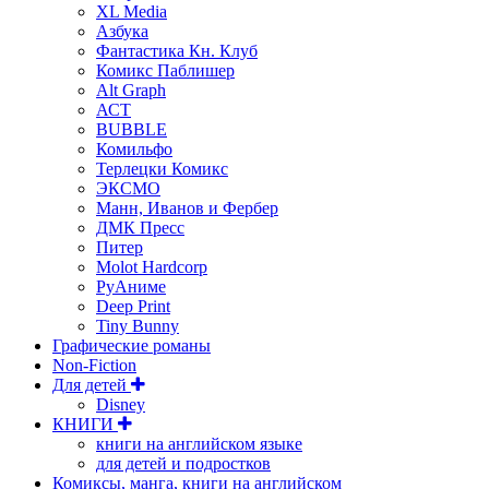
XL Media
Азбука
Фантастика Кн. Клуб
Комикс Паблишер
Alt Graph
АСТ
BUBBLE
Комильфо
Терлецки Комикс
ЭКСМО
Манн, Иванов и Фербер
ДМК Пресс
Питер
Molot Hardcorp
РуАниме
Deep Print
Tiny Bunny
Графические романы
Non-Fiction
Для детей
Disney
КНИГИ
книги на английском языке
для детей и подростков
Комиксы, манга, книги на английском