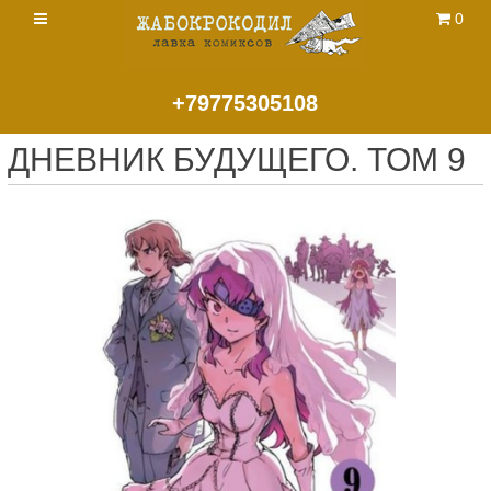
0
+79775305108
ДНЕВНИК БУДУЩЕГО. ТОМ 9