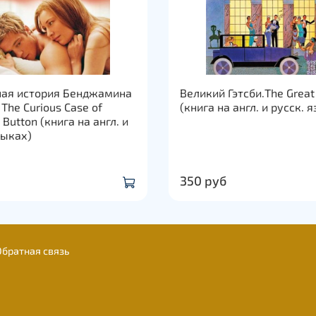
ная история Бенджамина
Великий Гэтсби.The Great
The Curious Case of
(книга на англ. и русск. 
Button (книга на англ. и
зыках)
350 руб
Обратная связь