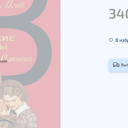
34
В изб
ичии
Вы