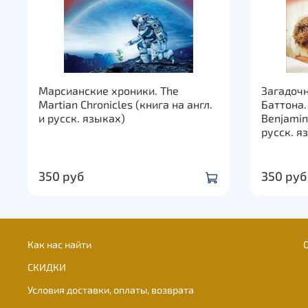
Марсианские хроники. The
Загадоч
Martian Chronicles (книга на англ.
Баттона. 
и русск. языках)
Benjamin 
русск. я
350 руб
350 руб
Как нас найти
СКИДКИ
Условия доставки, оплаты, возврата