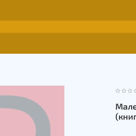
Мале
(книг