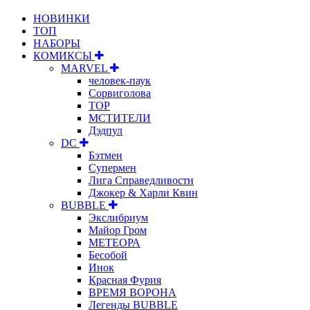
НОВИНКИ
ТОП
НАБОРЫ
КОМИКСЫ
MARVEL
человек-паук
Сорвиголова
ТОР
МСТИТЕЛИ
Дэдпул
DC
Бэтмен
Супермен
Лига Справедливости
Джокер & Харли Квин
BUBBLE
Экслибриум
Майор Гром
МЕТЕОРА
Бесобой
Инок
Красная Фурия
ВРЕМЯ ВОРОНА
Легенды BUBBLE