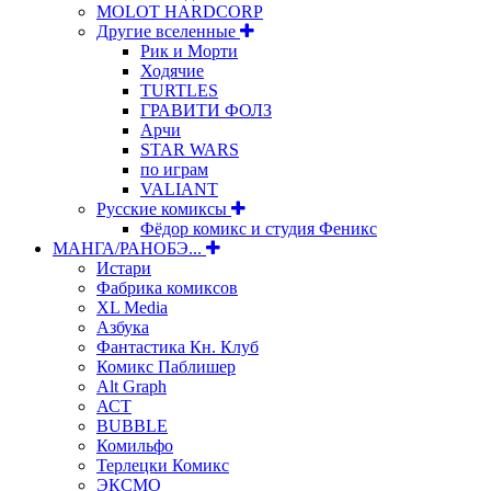
MOLOT HARDCORP
Другие вселенные
Рик и Морти
Ходячие
TURTLES
ГРАВИТИ ФОЛЗ
Арчи
STAR WARS
по играм
VALIANT
Русские комиксы
Фёдор комикс и студия Феникс
МАНГА/РАНОБЭ...
Истари
Фабрика комиксов
XL Media
Азбука
Фантастика Кн. Клуб
Комикс Паблишер
Alt Graph
АСТ
BUBBLE
Комильфо
Терлецки Комикс
ЭКСМО