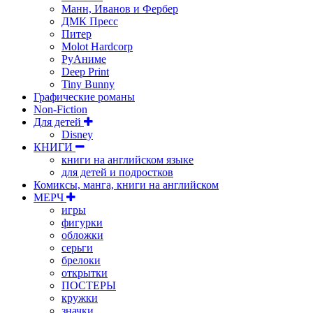
Манн, Иванов и Фербер
ДМК Пресс
Питер
Molot Hardcorp
РуАниме
Deep Print
Tiny Bunny
Графические романы
Non-Fiction
Для детей
Disney
КНИГИ
книги на английском языке
для детей и подростков
Комиксы, манга, книги на английском
МЕРЧ
игры
фигурки
обложки
серьги
брелоки
открытки
ПОСТЕРЫ
кружки
значки