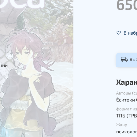
65
В изб
Вы
ичии
Хара
Авторы (с
Ёситоки
формат и
ТПБ (TPB
Жанр
психоло