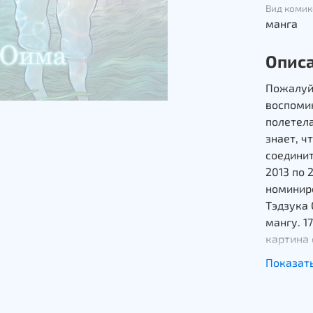
Вид комик
манга
Опис
Пожалуйс
воспомин
полетела
знает, ч
соединит
2013 по 2
номиниро
Тэдзука 
мангу. 1
картина 
Показат