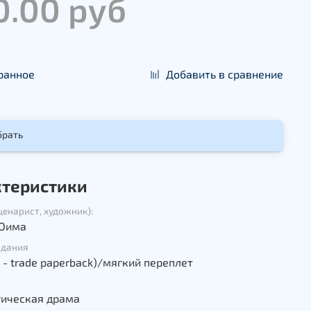
0.00 руб
ранное
Добавить в сравнение
брать
ктеристики
ценарист, художник):
 Оима
здания
 - trade paperback)/мягкий переплет
гическая драма