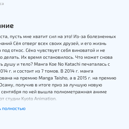
са
ание
та, пусть мне хватит сил на это! Из-за болезненных
аний Сёя отверг всех своих друзей, и его жизнь
 под откос. Сёко чувствует себя виноватой и не
то делать. Их время остановилось. Что может снова
ь душу и тело? Манга Koe No Katachi печаталась с
014 г. и состоит из 7 томов. В 2014 г. манга
вана на премию Manga Taisho, а в 2015 г. на премию
Осаму, получив в итоге приз за лучшую новую
7 сентября по ней вышла полнометражная аниме
от студии Kyoto Animation.
ь полностью