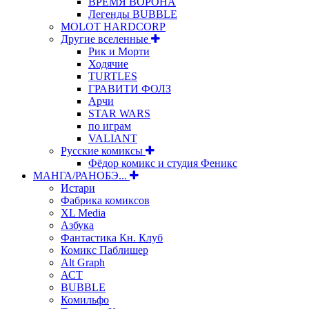
ВРЕМЯ ВОРОНА
Легенды BUBBLE
MOLOT HARDCORP
Другие вселенные
Рик и Морти
Ходячие
TURTLES
ГРАВИТИ ФОЛЗ
Арчи
STAR WARS
по играм
VALIANT
Русские комиксы
Фёдор комикс и студия Феникс
МАНГА/РАНОБЭ...
Истари
Фабрика комиксов
XL Media
Азбука
Фантастика Кн. Клуб
Комикс Паблишер
Alt Graph
АСТ
BUBBLE
Комильфо