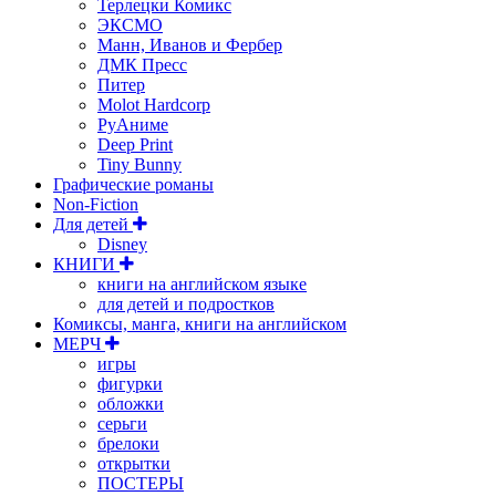
Терлецки Комикс
ЭКСМО
Манн, Иванов и Фербер
ДМК Пресс
Питер
Molot Hardcorp
РуАниме
Deep Print
Tiny Bunny
Графические романы
Non-Fiction
Для детей
Disney
КНИГИ
книги на английском языке
для детей и подростков
Комиксы, манга, книги на английском
МЕРЧ
игры
фигурки
обложки
серьги
брелоки
открытки
ПОСТЕРЫ