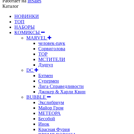
Работает на
InSales
Каталог
НОВИНКИ
ТОП
НАБОРЫ
КОМИКСЫ
MARVEL
человек-паук
Сорвиголова
ТОР
МСТИТЕЛИ
Дэдпул
DC
Бэтмен
Супермен
Лига Справедливости
Джокер & Харли Квин
BUBBLE
Экслибриум
Майор Гром
МЕТЕОРА
Бесобой
Инок
Красная Фурия