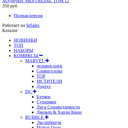
ХОДЯЧИЕ МЕРТВЕЦЫ. ТОМ 12
350 руб
Полная версия
Работает на
InSales
Каталог
НОВИНКИ
ТОП
НАБОРЫ
КОМИКСЫ
MARVEL
человек-паук
Сорвиголова
ТОР
МСТИТЕЛИ
Дэдпул
DC
Бэтмен
Супермен
Лига Справедливости
Джокер & Харли Квин
BUBBLE
Экслибриум
Майор Гром