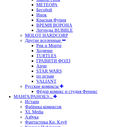
МЕТЕОРА
Бесобой
Инок
Красная Фурия
ВРЕМЯ ВОРОНА
Легенды BUBBLE
MOLOT HARDCORP
Другие вселенные
Рик и Морти
Ходячие
TURTLES
ГРАВИТИ ФОЛЗ
Арчи
STAR WARS
по играм
VALIANT
Русские комиксы
Фёдор комикс и студия Феникс
МАНГА/РАНОБЭ...
Истари
Фабрика комиксов
XL Media
Азбука
Фантастика Кн. Клуб