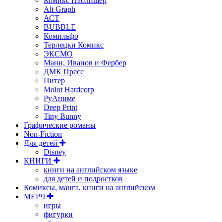
Комикс Паблишер
Alt Graph
АСТ
BUBBLE
Комильфо
Терлецки Комикс
ЭКСМО
Манн, Иванов и Фербер
ДМК Пресс
Питер
Molot Hardcorp
РуАниме
Deep Print
Tiny Bunny
Графические романы
Non-Fiction
Для детей
Disney
КНИГИ
книги на английском языке
для детей и подростков
Комиксы, манга, книги на английском
МЕРЧ
игры
фигурки