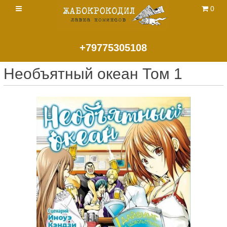
0
+79775305108
Необъятный океан Том 1