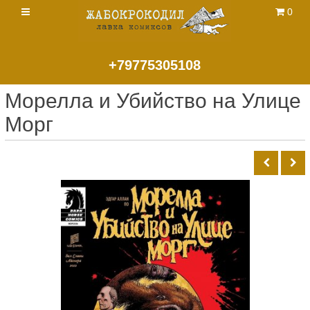
0
+79775305108
Морелла и Убийство на Улице
Морг