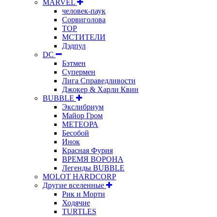
MARVEL
человек-паук
Сорвиголова
ТОР
МСТИТЕЛИ
Дэдпул
DC
Бэтмен
Супермен
Лига Справедливости
Джокер & Харли Квин
BUBBLE
Экслибриум
Майор Гром
МЕТЕОРА
Бесобой
Инок
Красная Фурия
ВРЕМЯ ВОРОНА
Легенды BUBBLE
MOLOT HARDCORP
Другие вселенные
Рик и Морти
Ходячие
TURTLES