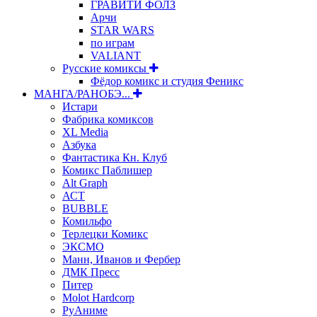
ГРАВИТИ ФОЛЗ
Арчи
STAR WARS
по играм
VALIANT
Русские комиксы
Фёдор комикс и студия Феникс
МАНГА/РАНОБЭ...
Истари
Фабрика комиксов
XL Media
Азбука
Фантастика Кн. Клуб
Комикс Паблишер
Alt Graph
АСТ
BUBBLE
Комильфо
Терлецки Комикс
ЭКСМО
Манн, Иванов и Фербер
ДМК Пресс
Питер
Molot Hardcorp
РуАниме