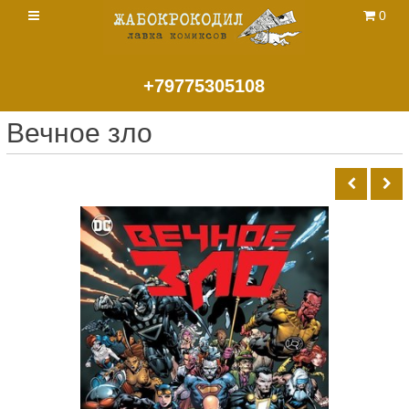
0
+79775305108
Вечное зло