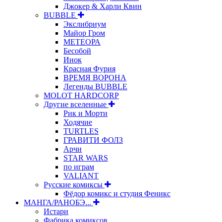
Джокер & Харли Квин
BUBBLE
Экслибриум
Майор Гром
МЕТЕОРА
Бесобой
Инок
Красная Фурия
ВРЕМЯ ВОРОНА
Легенды BUBBLE
MOLOT HARDCORP
Другие вселенные
Рик и Морти
Ходячие
TURTLES
ГРАВИТИ ФОЛЗ
Арчи
STAR WARS
по играм
VALIANT
Русские комиксы
Фёдор комикс и студия Феникс
МАНГА/РАНОБЭ...
Истари
Фабрика комиксов