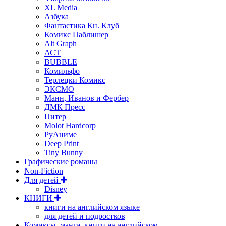
XL Media
Азбука
Фантастика Кн. Клуб
Комикс Паблишер
Alt Graph
АСТ
BUBBLE
Комильфо
Терлецки Комикс
ЭКСМО
Манн, Иванов и Фербер
ДМК Пресс
Питер
Molot Hardcorp
РуАниме
Deep Print
Tiny Bunny
Графические романы
Non-Fiction
Для детей
Disney
КНИГИ
книги на английском языке
для детей и подростков
Комиксы, манга, книги на английском