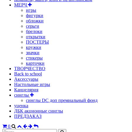
МЕРЧ
игры
фигурки
обложки
серьги
брелоки
открытки
ПОСТЕРЫ
кружки
значки
стикеры
карточки
ТВОРЧЕСТВО
Back to school
Аксессуары
Настольные игры
Канцелярия
синглы
синглы DC доп премиальный фонд
уценка
ДБК акционные синглы
ПРЕДЗАКАЗ
0