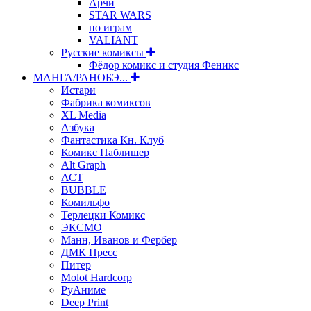
Арчи
STAR WARS
по играм
VALIANT
Русские комиксы
Фёдор комикс и студия Феникс
МАНГА/РАНОБЭ...
Истари
Фабрика комиксов
XL Media
Азбука
Фантастика Кн. Клуб
Комикс Паблишер
Alt Graph
АСТ
BUBBLE
Комильфо
Терлецки Комикс
ЭКСМО
Манн, Иванов и Фербер
ДМК Пресс
Питер
Molot Hardcorp
РуАниме
Deep Print