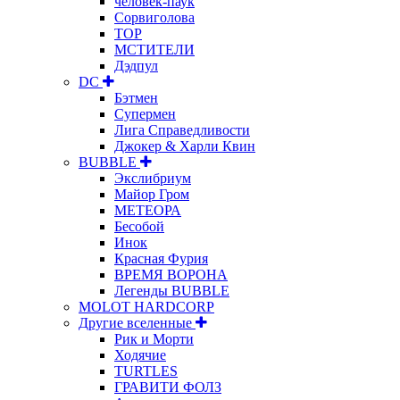
человек-паук
Сорвиголова
ТОР
МСТИТЕЛИ
Дэдпул
DC
Бэтмен
Супермен
Лига Справедливости
Джокер & Харли Квин
BUBBLE
Экслибриум
Майор Гром
МЕТЕОРА
Бесобой
Инок
Красная Фурия
ВРЕМЯ ВОРОНА
Легенды BUBBLE
MOLOT HARDCORP
Другие вселенные
Рик и Морти
Ходячие
TURTLES
ГРАВИТИ ФОЛЗ