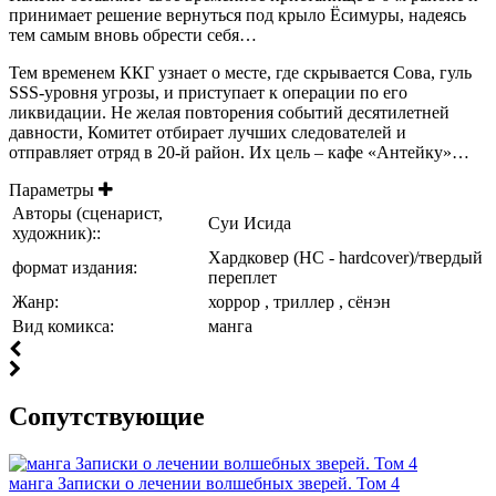
принимает решение вернуться под крыло Ёсимуры, надеясь
тем самым вновь обрести себя…
Тем временем ККГ узнает о месте, где скрывается Сова, гуль
SSS-уровня угрозы, и приступает к операции по его
ликвидации. Не желая повторения событий десятилетней
давности, Комитет отбирает лучших следователей и
отправляет отряд в 20-й район.
Их цель – кафе «Антейку»…
Параметры
Авторы (сценарист,
Суи Исида
художник)::
Хардковер (HC - hardcover)/твердый
формат издания:
переплет
Жанр:
хоррор , триллер , сёнэн
Вид комикса:
манга
Cопутствующие
манга Записки о лечении волшебных зверей. Том 4