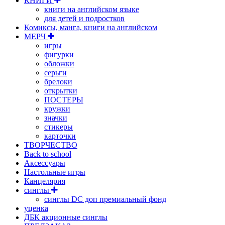
КНИГИ
книги на английском языке
для детей и подростков
Комиксы, манга, книги на английском
МЕРЧ
игры
фигурки
обложки
серьги
брелоки
открытки
ПОСТЕРЫ
кружки
значки
стикеры
карточки
ТВОРЧЕСТВО
Back to school
Аксессуары
Настольные игры
Канцелярия
синглы
синглы DC доп премиальный фонд
уценка
ДБК акционные синглы