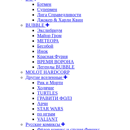
Бэтмен
Супермен
Лига Справедливости
Джокер & Харли Квин
BUBBLE
Экслибриум
Майор Гром
МЕТЕОРА
Бесобой
Инок
Красная Фурия
ВРЕМЯ ВОРОНА
Легенды BUBBLE
MOLOT HARDCORP
Другие вселенные
Рик и Морти
Ходячие
TURTLES
ГРАВИТИ ФОЛЗ
Арчи
STAR WARS
по играм
VALIANT
Русские комиксы
Фёдор комикс и студия Феникс