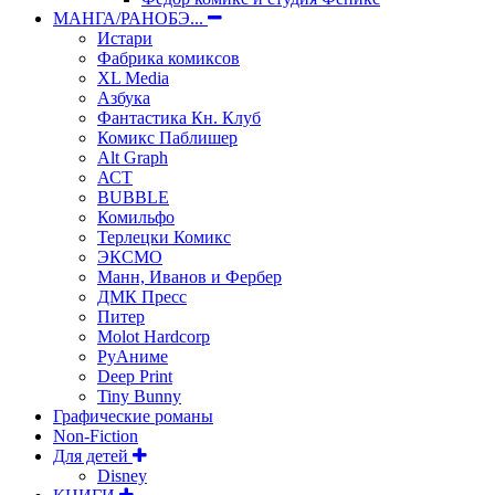
МАНГА/РАНОБЭ...
Истари
Фабрика комиксов
XL Media
Азбука
Фантастика Кн. Клуб
Комикс Паблишер
Alt Graph
АСТ
BUBBLE
Комильфо
Терлецки Комикс
ЭКСМО
Манн, Иванов и Фербер
ДМК Пресс
Питер
Molot Hardcorp
РуАниме
Deep Print
Tiny Bunny
Графические романы
Non-Fiction
Для детей
Disney