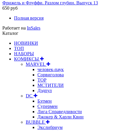
Фрижель и Флуффи. Разлом глубин. Выпуск 13
650 руб
Полная версия
Работает на
InSales
Каталог
НОВИНКИ
ТОП
НАБОРЫ
КОМИКСЫ
MARVEL
человек-паук
Сорвиголова
ТОР
МСТИТЕЛИ
Дэдпул
DC
Бэтмен
Супермен
Лига Справедливости
Джокер & Харли Квин
BUBBLE
Экслибриум