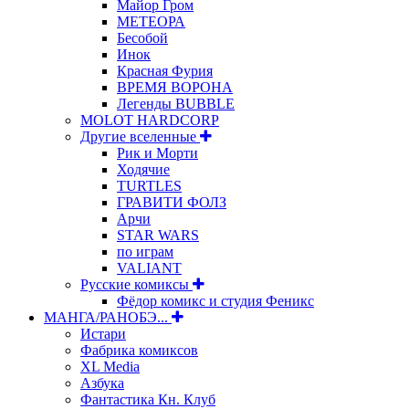
Майор Гром
МЕТЕОРА
Бесобой
Инок
Красная Фурия
ВРЕМЯ ВОРОНА
Легенды BUBBLE
MOLOT HARDCORP
Другие вселенные
Рик и Морти
Ходячие
TURTLES
ГРАВИТИ ФОЛЗ
Арчи
STAR WARS
по играм
VALIANT
Русские комиксы
Фёдор комикс и студия Феникс
МАНГА/РАНОБЭ...
Истари
Фабрика комиксов
XL Media
Азбука
Фантастика Кн. Клуб