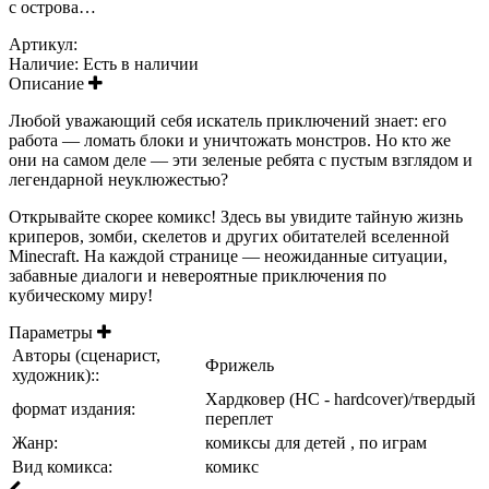
с острова…
Артикул:
Наличие:
Есть в наличии
Описание
Любой уважающий себя искатель приключений знает: его
работа — ломать блоки и уничтожать монстров. Но кто же
они на самом деле — эти зеленые ребята с пустым взглядом и
легендарной неуклюжестью?
Открывайте скорее комикс! Здесь вы увидите тайную жизнь
криперов, зомби, скелетов и других обитателей вселенной
Minecraft. На каждой странице — неожиданные ситуации,
забавные диалоги и невероятные приключения по
кубическому миру!
Параметры
Авторы (сценарист,
Фрижель
художник)::
Хардковер (HC - hardcover)/твердый
формат издания:
переплет
Жанр:
комиксы для детей , по играм
Вид комикса:
комикс