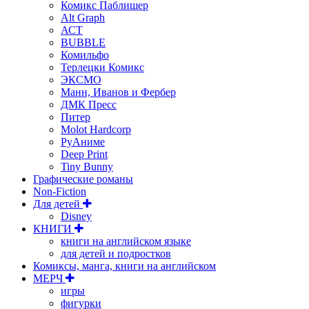
Комикс Паблишер
Alt Graph
АСТ
BUBBLE
Комильфо
Терлецки Комикс
ЭКСМО
Манн, Иванов и Фербер
ДМК Пресс
Питер
Molot Hardcorp
РуАниме
Deep Print
Tiny Bunny
Графические романы
Non-Fiction
Для детей
Disney
КНИГИ
книги на английском языке
для детей и подростков
Комиксы, манга, книги на английском
МЕРЧ
игры
фигурки